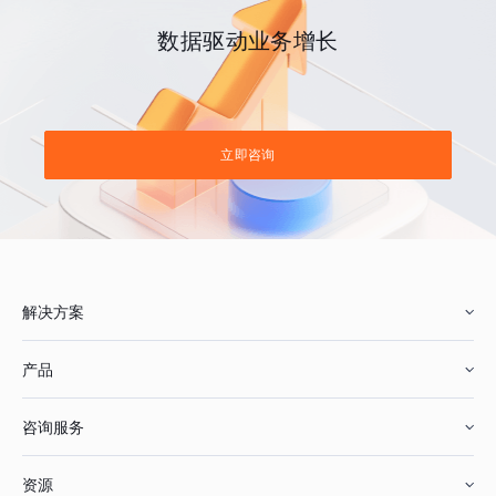
数据驱动业务增长
立即咨询
解决方案
产品
零售行业
咨询服务
美妆行业
增长分析
资源