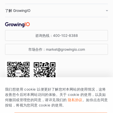
鞋服行业
客户数据平台
咨询服务
了解 GrowingIO
汽车行业
智能运营
增长干货
金融行业
获客分析
增长公开课
关于 GrowingIO
咨询热线：
400-102-8388
私有化部署
A/B 实验
增长博客
增长大会
市场合作：
market@growingio.com
渠道质量分析
产品使用文档
StartDT DAY
开发者文档
行业活动
SDK 文档
关注公众号
获取更多干货
我们想使用 cookie 以便更好了解您对本网站的使用情况，这将
场景指南
改善您今后对本网站访问的体验。关于 cookie 的使用，以及如
GrowingIO 是专注于数据智能分析与增长的品牌，核心平台为 GrowingIO
何撤回或管理您的同意，请详见我们的
隐私协议
。如你点击同意
按钮，将视为您同意 cookie 的使用。
分析云。