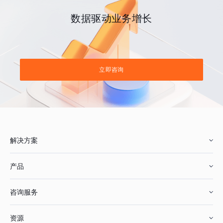
数据驱动业务增长
立即咨询
解决方案
产品
零售行业
咨询服务
美妆行业
增长分析
资源