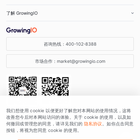
鞋服行业
客户数据平台
咨询服务
了解 GrowingIO
汽车行业
智能运营
增长干货
金融行业
获客分析
增长公开课
关于 GrowingIO
咨询热线：
400-102-8388
私有化部署
A/B 实验
增长博客
增长大会
市场合作：
market@growingio.com
渠道质量分析
产品使用文档
StartDT DAY
开发者文档
行业活动
SDK 文档
关注公众号
获取更多干货
我们想使用 cookie 以便更好了解您对本网站的使用情况，这将
场景指南
改善您今后对本网站访问的体验。关于 cookie 的使用，以及如
GrowingIO 是专注于数据智能分析与增长的品牌，核心平台为 GrowingIO
何撤回或管理您的同意，请详见我们的
隐私协议
。如你点击同意
按钮，将视为您同意 cookie 的使用。
分析云。