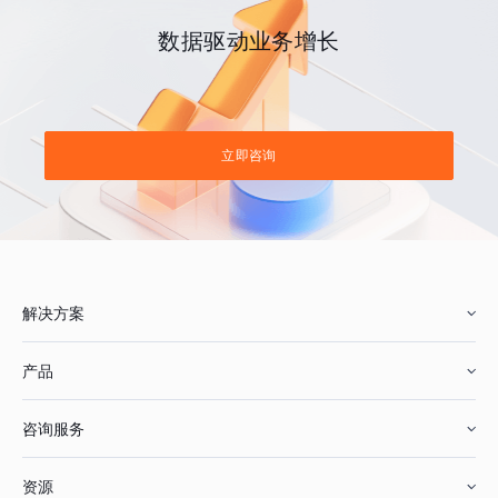
数据驱动业务增长
立即咨询
解决方案
产品
零售行业
咨询服务
美妆行业
增长分析
资源