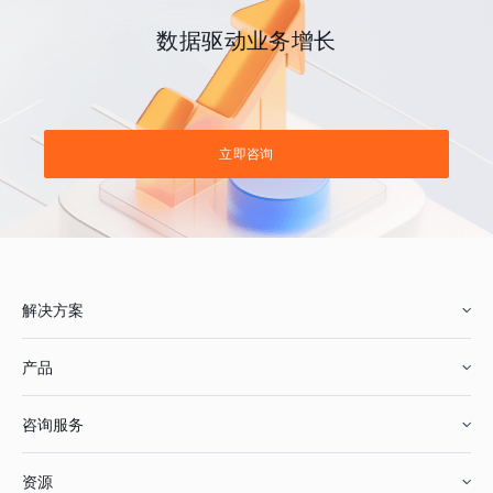
数据驱动业务增长
立即咨询
解决方案
产品
零售行业
咨询服务
美妆行业
增长分析
资源