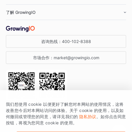
鞋服行业
客户数据平台
咨询服务
了解 GrowingIO
汽车行业
智能运营
增长干货
金融行业
获客分析
增长公开课
关于 GrowingIO
咨询热线：
400-102-8388
私有化部署
A/B 实验
增长博客
增长大会
市场合作：
market@growingio.com
渠道质量分析
产品使用文档
StartDT DAY
开发者文档
行业活动
SDK 文档
关注公众号
获取更多干货
我们想使用 cookie 以便更好了解您对本网站的使用情况，这将
场景指南
改善您今后对本网站访问的体验。关于 cookie 的使用，以及如
GrowingIO 是专注于数据智能分析与增长的品牌，核心平台为 GrowingIO
何撤回或管理您的同意，请详见我们的
隐私协议
。如你点击同意
按钮，将视为您同意 cookie 的使用。
分析云。