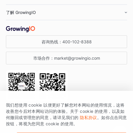
鞋服行业
客户数据平台
咨询服务
了解 GrowingIO
汽车行业
智能运营
增长干货
金融行业
获客分析
增长公开课
关于 GrowingIO
咨询热线：
400-102-8388
私有化部署
A/B 实验
增长博客
增长大会
市场合作：
market@growingio.com
渠道质量分析
产品使用文档
StartDT DAY
开发者文档
行业活动
SDK 文档
关注公众号
获取更多干货
我们想使用 cookie 以便更好了解您对本网站的使用情况，这将
场景指南
改善您今后对本网站访问的体验。关于 cookie 的使用，以及如
GrowingIO 是专注于数据智能分析与增长的品牌，核心平台为 GrowingIO
何撤回或管理您的同意，请详见我们的
隐私协议
。如你点击同意
按钮，将视为您同意 cookie 的使用。
分析云。