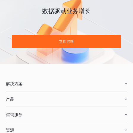
数据驱动业务增长
立即咨询
解决方案
产品
零售行业
咨询服务
美妆行业
增长分析
资源