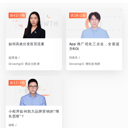
第42-1期
第39-2期
如何高效分发首页流量
App 推广优化三步走，全面提
升ROI
赵偲迪 /
刘杰丰 /
GrowingIO 商业分析师
GrowingIO 增长咨询师
第37-1期
小程序如何助力品牌营销的“增
长思维”？
徐凯 /