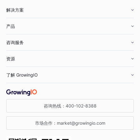
解决方案
产品
零售行业
咨询服务
美妆行业
增长分析
资源
鞋服行业
客户数据平台
咨询服务
了解 GrowingIO
汽车行业
智能运营
增长干货
金融行业
获客分析
增长公开课
关于 GrowingIO
咨询热线：
400-102-8388
私有化部署
A/B 实验
增长博客
增长大会
市场合作：
market@growingio.com
渠道质量分析
产品使用文档
StartDT DAY