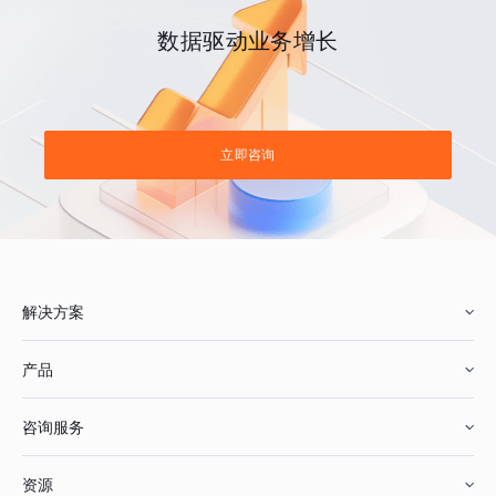
数据驱动业务增长
立即咨询
解决方案
产品
零售行业
咨询服务
美妆行业
增长分析
资源