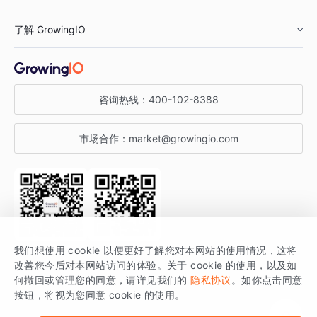
鞋服行业
客户数据平台
咨询服务
了解 GrowingIO
汽车行业
智能运营
增长干货
金融行业
获客分析
增长公开课
关于 GrowingIO
咨询热线：
400-102-8388
私有化部署
A/B 实验
增长博客
增长大会
市场合作：
market@growingio.com
渠道质量分析
产品使用文档
StartDT DAY
开发者文档
行业活动
SDK 文档
关注公众号
获取更多干货
我们想使用 cookie 以便更好了解您对本网站的使用情况，这将
场景指南
改善您今后对本网站访问的体验。关于 cookie 的使用，以及如
GrowingIO 是专注于数据智能分析与增长的品牌，核心平台为 GrowingIO
何撤回或管理您的同意，请详见我们的
隐私协议
。如你点击同意
按钮，将视为您同意 cookie 的使用。
分析云。