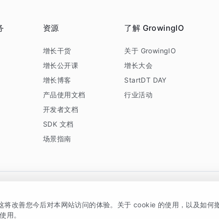
务
资源
了解 GrowingIO
务
增长干货
关于 GrowingIO
增长公开课
增长大会
增长博客
StartDT DAY
产品使用文档
行业活动
开发者文档
SDK 文档
场景指南
GrowingIO 是专注于数据智能分析与增长的品牌，核心平台为 GrowingIO 分析云
，这将改善您今后对本网站访问的体验。关于 cookie 的使用，以及如
5038330号
京公网安备 11010502037228号
的使用。