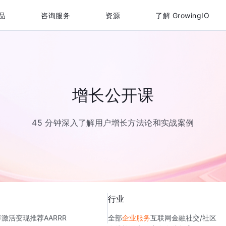
品
咨询服务
资源
了解 GrowingIO
增长公开课
45 分钟深入了解用户增长方法论和实战案例
行业
存
激活
变现
推荐
AARRR
全部
企业服务
互联网金融
社交/社区