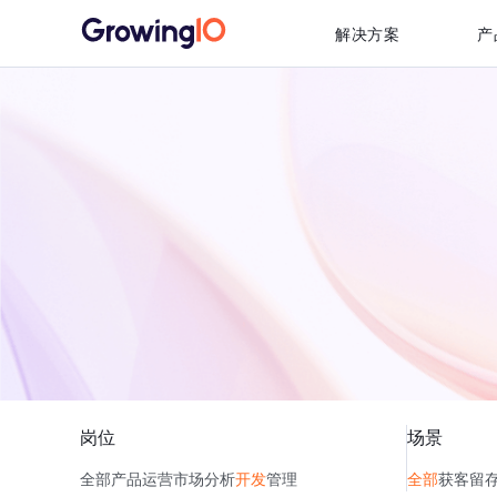
解决方案
产
岗位
场景
全部
产品
运营
市场
分析
开发
管理
全部
获客
留