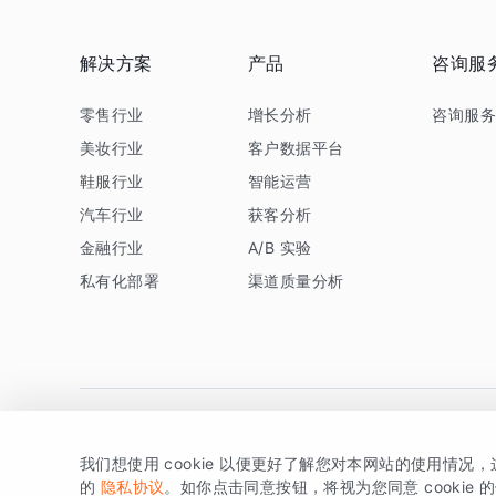
解决方案
产品
咨询服
零售行业
增长分析
咨询服
美妆行业
客户数据平台
鞋服行业
智能运营
汽车行业
获客分析
金融行业
A/B 实验
私有化部署
渠道质量分析
我们想使用 cookie 以便更好了解您对本网站的使用情况
版权所有 © 北京易数科技有限公司
SDK相关说明
京ICP备1
的
隐私协议
。如你点击同意按钮，将视为您同意 cookie 