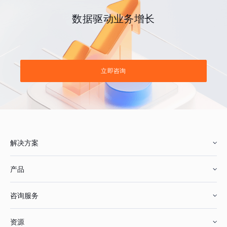
数据驱动业务增长
立即咨询
解决方案
产品
零售行业
咨询服务
美妆行业
增长分析
资源