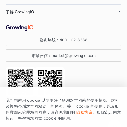
鞋服行业
客户数据平台
咨询服务
了解 GrowingIO
汽车行业
智能运营
增长干货
金融行业
获客分析
增长公开课
关于 GrowingIO
咨询热线：
400-102-8388
私有化部署
A/B 实验
增长博客
增长大会
市场合作：
market@growingio.com
渠道质量分析
产品使用文档
StartDT DAY
开发者文档
行业活动
SDK 文档
关注公众号
获取更多干货
我们想使用 cookie 以便更好了解您对本网站的使用情况，这将
场景指南
改善您今后对本网站访问的体验。关于 cookie 的使用，以及如
GrowingIO 是专注于数据智能分析与增长的品牌，核心平台为 GrowingIO
何撤回或管理您的同意，请详见我们的
隐私协议
。如你点击同意
按钮，将视为您同意 cookie 的使用。
分析云。