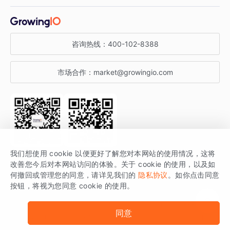
增长干货
金融行业
获客分析
增长公开课
关于 GrowingIO
咨询热线：
400-102-8388
私有化部署
A/B 实验
增长博客
增长大会
市场合作：
market@growingio.com
渠道质量分析
产品使用文档
StartDT DAY
开发者文档
行业活动
SDK 文档
关注公众号
获取更多干货
我们想使用 cookie 以便更好了解您对本网站的使用情况，这将
场景指南
改善您今后对本网站访问的体验。关于 cookie 的使用，以及如
GrowingIO 是专注于数据智能分析与增长的品牌，核心平台为 GrowingIO
何撤回或管理您的同意，请详见我们的
隐私协议
。如你点击同意
按钮，将视为您同意 cookie 的使用。
分析云。
版权所有 © 北京易数科技有限公司
SDK相关说明
京ICP备15038330号
同意
京公网安备 11010502037228号
法律声明及隐私条款