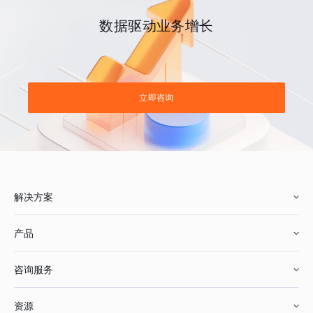
数据驱动业务增长
立即咨询
解决方案
产品
零售行业
咨询服务
美妆行业
增长分析
资源