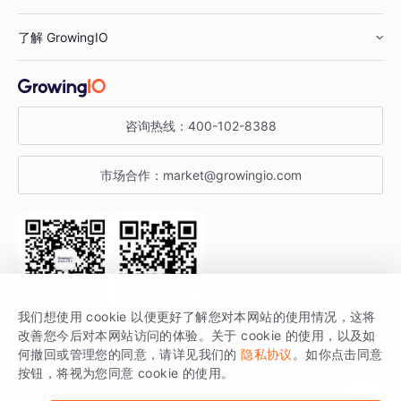
鞋服行业
客户数据平台
咨询服务
了解 GrowingIO
汽车行业
智能运营
增长干货
金融行业
获客分析
增长公开课
关于 GrowingIO
咨询热线：
400-102-8388
私有化部署
A/B 实验
增长博客
增长大会
市场合作：
market@growingio.com
渠道质量分析
产品使用文档
StartDT DAY
开发者文档
行业活动
SDK 文档
关注公众号
获取更多干货
我们想使用 cookie 以便更好了解您对本网站的使用情况，这将
场景指南
改善您今后对本网站访问的体验。关于 cookie 的使用，以及如
GrowingIO 是专注于数据智能分析与增长的品牌，核心平台为 GrowingIO
何撤回或管理您的同意，请详见我们的
隐私协议
。如你点击同意
按钮，将视为您同意 cookie 的使用。
分析云。