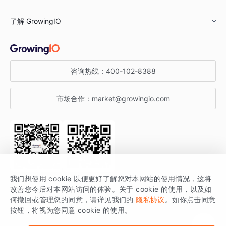
鞋服行业
客户数据平台
咨询服务
了解 GrowingIO
汽车行业
智能运营
增长干货
金融行业
获客分析
增长公开课
关于 GrowingIO
咨询热线：
400-102-8388
私有化部署
A/B 实验
增长博客
增长大会
市场合作：
market@growingio.com
渠道质量分析
产品使用文档
StartDT DAY
开发者文档
行业活动
SDK 文档
关注公众号
获取更多干货
我们想使用 cookie 以便更好了解您对本网站的使用情况，这将
场景指南
改善您今后对本网站访问的体验。关于 cookie 的使用，以及如
GrowingIO 是专注于数据智能分析与增长的品牌，核心平台为 GrowingIO
何撤回或管理您的同意，请详见我们的
隐私协议
。如你点击同意
按钮，将视为您同意 cookie 的使用。
分析云。