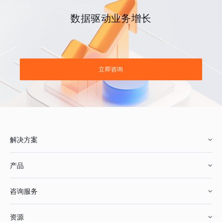
数据驱动业务增长
立即咨询
解决方案
产品
零售行业
咨询服务
美妆行业
增长分析
资源