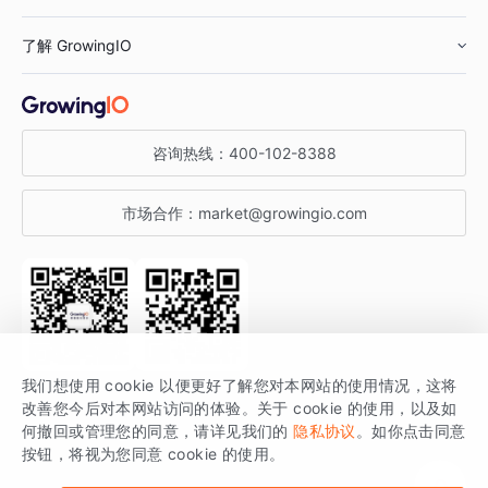
鞋服行业
客户数据平台
咨询服务
了解 GrowingIO
汽车行业
智能运营
增长干货
金融行业
获客分析
增长公开课
关于 GrowingIO
咨询热线：
400-102-8388
私有化部署
A/B 实验
增长博客
增长大会
市场合作：
market@growingio.com
渠道质量分析
产品使用文档
StartDT DAY
开发者文档
行业活动
SDK 文档
关注公众号
获取更多干货
我们想使用 cookie 以便更好了解您对本网站的使用情况，这将
场景指南
改善您今后对本网站访问的体验。关于 cookie 的使用，以及如
GrowingIO 是专注于数据智能分析与增长的品牌，核心平台为 GrowingIO
何撤回或管理您的同意，请详见我们的
隐私协议
。如你点击同意
按钮，将视为您同意 cookie 的使用。
分析云。