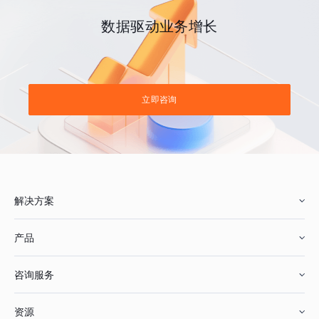
数据驱动业务增长
立即咨询
解决方案
产品
零售行业
咨询服务
美妆行业
增长分析
资源