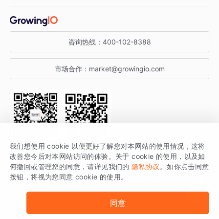
增长干货
金融行业
获客分析
增长公开课
关于 GrowingIO
咨询热线：
400-102-8388
私有化部署
A/B 实验
增长博客
增长大会
市场合作：
market@growingio.com
渠道质量分析
产品使用文档
StartDT DAY
开发者文档
行业活动
SDK 文档
关注公众号
获取更多干货
我们想使用 cookie 以便更好了解您对本网站的使用情况，这将
场景指南
改善您今后对本网站访问的体验。关于 cookie 的使用，以及如
GrowingIO 是专注于数据智能分析与增长的品牌，核心平台为 GrowingIO
何撤回或管理您的同意，请详见我们的
隐私协议
。如你点击同意
按钮，将视为您同意 cookie 的使用。
分析云。
版权所有 © 北京易数科技有限公司
SDK相关说明
京ICP备15038330号
同意
京公网安备 11010502037228号
法律声明及隐私条款