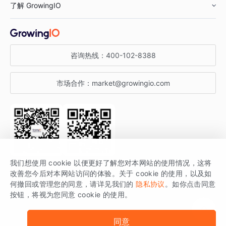
了解 GrowingIO
汽车行业
智能运营
增长干货
金融行业
获客分析
增长公开课
关于 GrowingIO
咨询热线：
400-102-8388
私有化部署
A/B 实验
增长博客
增长大会
市场合作：
market@growingio.com
渠道质量分析
产品使用文档
StartDT DAY
开发者文档
行业活动
SDK 文档
关注公众号
获取更多干货
我们想使用 cookie 以便更好了解您对本网站的使用情况，这将
场景指南
改善您今后对本网站访问的体验。关于 cookie 的使用，以及如
GrowingIO 是专注于数据智能分析与增长的品牌，核心平台为 GrowingIO
何撤回或管理您的同意，请详见我们的
隐私协议
。如你点击同意
按钮，将视为您同意 cookie 的使用。
分析云。
版权所有 © 北京易数科技有限公司
SDK相关说明
京ICP备15038330号
同意
京公网安备 11010502037228号
法律声明及隐私条款