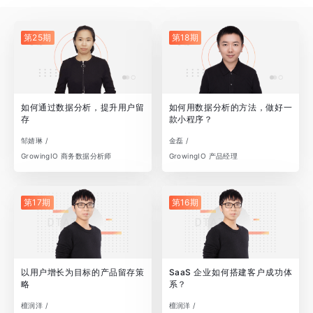
第25期
第18期
如何通过数据分析，提升用户留
如何用数据分析的方法，做好一
存
款小程序？
邹婧琳 /
金磊 /
GrowingIO 商务数据分析师
GrowingIO 产品经理
第17期
第16期
以用户增长为目标的产品留存策
SaaS 企业如何搭建客户成功体
略
系？
檀润洋 /
檀润洋 /