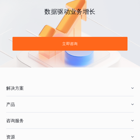
数据驱动业务增长
立即咨询
解决方案
产品
零售行业
咨询服务
美妆行业
增长分析
资源