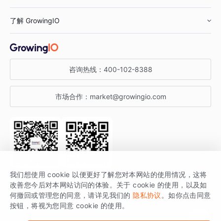
鞋服行业
客户数据平台
咨询服务
了解 GrowingIO
汽车行业
智能运营
增长干货
金融行业
获客分析
增长公开课
关于 GrowingIO
咨询热线：
400-102-8388
私有化部署
A/B 实验
增长博客
增长大会
市场合作：
market@growingio.com
渠道质量分析
产品使用文档
StartDT DAY
开发者文档
行业活动
SDK 文档
关注公众号
获取更多干货
我们想使用 cookie 以便更好了解您对本网站的使用情况，这将
场景指南
改善您今后对本网站访问的体验。关于 cookie 的使用，以及如
GrowingIO 是专注于数据智能分析与增长的品牌，核心平台为 GrowingIO
何撤回或管理您的同意，请详见我们的
隐私协议
。如你点击同意
按钮，将视为您同意 cookie 的使用。
分析云。