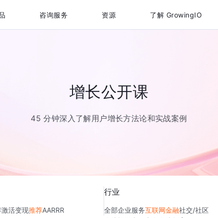
品
咨询服务
资源
了解 GrowingIO
增长公开课
45 分钟深入了解用户增长方法论和实战案例
行业
存
激活
变现
推荐
AARRR
全部
企业服务
互联网金融
社交/社区