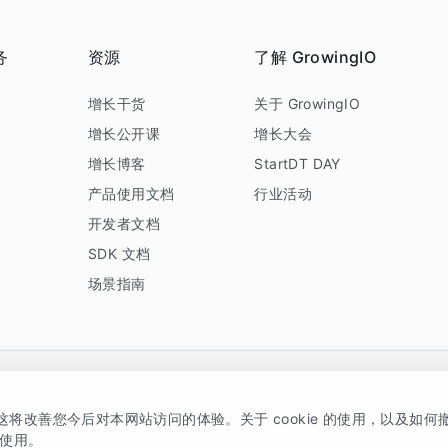
务
资源
了解 GrowingIO
务
增长干货
关于 GrowingIO
增长公开课
增长大会
增长博客
StartDT DAY
产品使用文档
行业活动
开发者文档
SDK 文档
场景指南
GrowingIO 是专注于数据智能分析与增长的品牌，核心平台为 GrowingIO 分析云
，这将改善您今后对本网站访问的体验。关于 cookie 的使用，以及如
5038330号
京公网安备 11010502037228号
的使用。