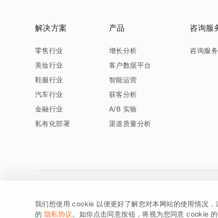
解决方案
产品
咨询服
零售行业
增长分析
咨询服
美妆行业
客户数据平台
鞋服行业
智能运营
汽车行业
获客分析
金融行业
A/B 实验
私有化部署
渠道质量分析
我们想使用 cookie 以便更好了解您对本网站的使用情况
版权所有 © 北京易数科技有限公司
SDK相关说明
京ICP备1
的
隐私协议
。如你点击同意按钮，将视为您同意 cookie 