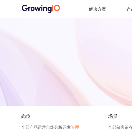
解决方案
产
岗位
场景
全部
产品
运营
市场
分析
开发
管理
全部
获客
留