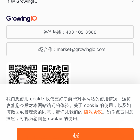
了解 GrowingIO
汽车行业
智能运营
增长干货
金融行业
获客分析
增长公开课
关于 GrowingIO
咨询热线：
400-102-8388
私有化部署
A/B 实验
增长博客
增长大会
市场合作：
market@growingio.com
渠道质量分析
产品使用文档
StartDT DAY
开发者文档
行业活动
SDK 文档
关注公众号
获取更多干货
我们想使用 cookie 以便更好了解您对本网站的使用情况，这将
场景指南
改善您今后对本网站访问的体验。关于 cookie 的使用，以及如
GrowingIO 是专注于数据智能分析与增长的品牌，核心平台为 GrowingIO
何撤回或管理您的同意，请详见我们的
隐私协议
。如你点击同意
按钮，将视为您同意 cookie 的使用。
分析云。
版权所有 © 北京易数科技有限公司
SDK相关说明
京ICP备15038330号
同意
京公网安备 11010502037228号
法律声明及隐私条款