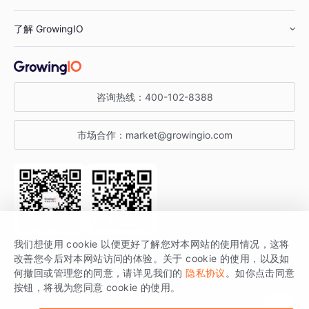
鞋服行业
客户数据平台
咨询服务
了解 GrowingIO
汽车行业
智能运营
增长干货
金融行业
获客分析
增长公开课
关于 GrowingIO
咨询热线：
400-102-8388
私有化部署
A/B 实验
增长博客
增长大会
市场合作：
market@growingio.com
渠道质量分析
产品使用文档
StartDT DAY
开发者文档
行业活动
SDK 文档
关注公众号
获取更多干货
我们想使用 cookie 以便更好了解您对本网站的使用情况，这将
场景指南
改善您今后对本网站访问的体验。关于 cookie 的使用，以及如
GrowingIO 是专注于数据智能分析与增长的品牌，核心平台为 GrowingIO
何撤回或管理您的同意，请详见我们的
隐私协议
。如你点击同意
按钮，将视为您同意 cookie 的使用。
分析云。