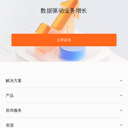
数据驱动业务增长
立即咨询
解决方案
产品
零售行业
咨询服务
美妆行业
增长分析
资源