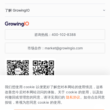
鞋服行业
客户数据平台
咨询服务
了解 GrowingIO
汽车行业
智能运营
增长干货
金融行业
获客分析
增长公开课
关于 GrowingIO
咨询热线：
400-102-8388
私有化部署
A/B 实验
增长博客
增长大会
市场合作：
market@growingio.com
渠道质量分析
产品使用文档
StartDT DAY
开发者文档
行业活动
SDK 文档
关注公众号
获取更多干货
我们想使用 cookie 以便更好了解您对本网站的使用情况，这将
场景指南
改善您今后对本网站访问的体验。关于 cookie 的使用，以及如
GrowingIO 是专注于数据智能分析与增长的品牌，核心平台为 GrowingIO
何撤回或管理您的同意，请详见我们的
隐私协议
。如你点击同意
按钮，将视为您同意 cookie 的使用。
分析云。