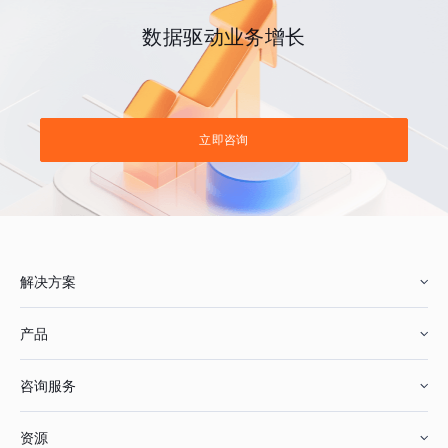
数据驱动业务增长
立即咨询
解决方案
产品
零售行业
咨询服务
美妆行业
增长分析
资源