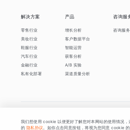
解决方案
产品
咨询服
零售行业
增长分析
咨询服
美妆行业
客户数据平台
鞋服行业
智能运营
汽车行业
获客分析
金融行业
A/B 实验
私有化部署
渠道质量分析
我们想使用 cookie 以便更好了解您对本网站的使用情况
版权所有 © 北京易数科技有限公司
SDK相关说明
京ICP备1
的
隐私协议
。如你点击同意按钮，将视为您同意 cookie 