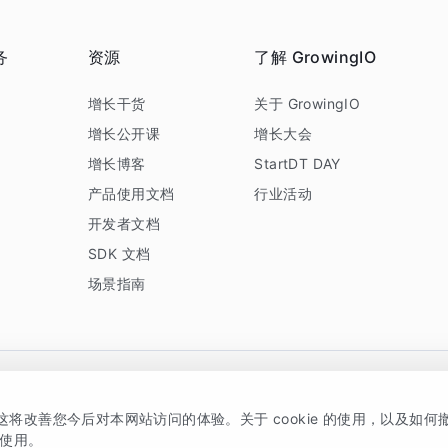
务
资源
了解 GrowingIO
务
增长干货
关于 GrowingIO
增长公开课
增长大会
增长博客
StartDT DAY
产品使用文档
行业活动
开发者文档
SDK 文档
场景指南
GrowingIO 是专注于数据智能分析与增长的品牌，核心平台为 GrowingIO 分析云
，这将改善您今后对本网站访问的体验。关于 cookie 的使用，以及如
5038330号
京公网安备 11010502037228号
的使用。