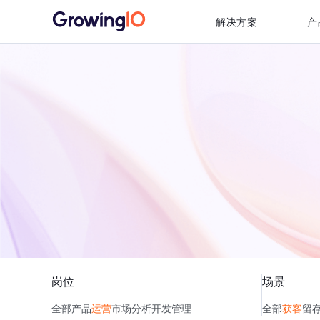
解决方案
产
岗位
场景
全部
产品
运营
市场
分析
开发
管理
全部
获客
留