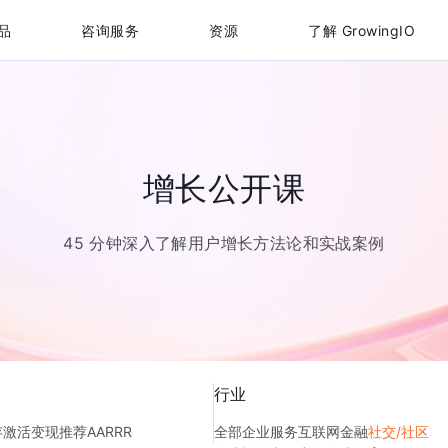
品
咨询服务
资源
了解 GrowingIO
增长公开课
45 分钟深入了解用户增长方法论和实战案例
行业
存
激活
变现
推荐
AARRR
全部
企业服务
互联网金融
社交/社区