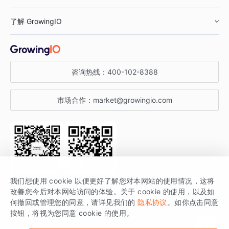
鞋服行业
客户数据平台
咨询服务
了解 GrowingIO
汽车行业
智能运营
增长干货
金融行业
获客分析
增长公开课
关于 GrowingIO
咨询热线：
400-102-8388
私有化部署
A/B 实验
增长博客
增长大会
市场合作：
market@growingio.com
渠道质量分析
产品使用文档
StartDT DAY
开发者文档
行业活动
SDK 文档
关注公众号
获取更多干货
我们想使用 cookie 以便更好了解您对本网站的使用情况，这将
场景指南
改善您今后对本网站访问的体验。关于 cookie 的使用，以及如
GrowingIO 是专注于数据智能分析与增长的品牌，核心平台为 GrowingIO
何撤回或管理您的同意，请详见我们的
隐私协议
。如你点击同意
按钮，将视为您同意 cookie 的使用。
分析云。