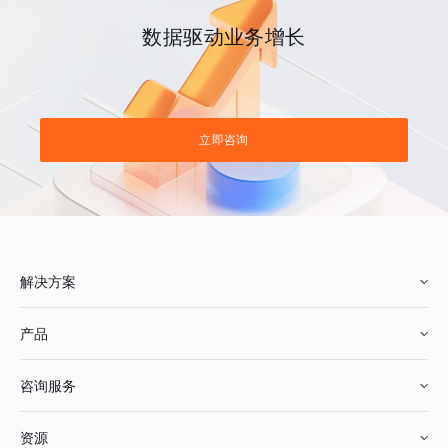
数据驱动业务增长
立即咨询
解决方案
产品
零售行业
咨询服务
美妆行业
增长分析
资源