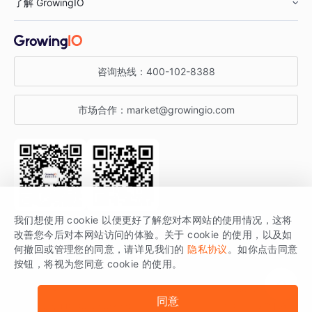
了解 GrowingIO
汽车行业
智能运营
增长干货
金融行业
获客分析
增长公开课
关于 GrowingIO
咨询热线：
400-102-8388
私有化部署
A/B 实验
增长博客
增长大会
市场合作：
market@growingio.com
渠道质量分析
产品使用文档
StartDT DAY
开发者文档
行业活动
SDK 文档
关注公众号
获取更多干货
我们想使用 cookie 以便更好了解您对本网站的使用情况，这将
场景指南
改善您今后对本网站访问的体验。关于 cookie 的使用，以及如
GrowingIO 是专注于数据智能分析与增长的品牌，核心平台为 GrowingIO
何撤回或管理您的同意，请详见我们的
隐私协议
。如你点击同意
按钮，将视为您同意 cookie 的使用。
分析云。
版权所有 © 北京易数科技有限公司
SDK相关说明
京ICP备15038330号
同意
京公网安备 11010502037228号
法律声明及隐私条款