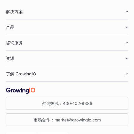
解决方案
产品
零售行业
咨询服务
美妆行业
增长分析
资源
鞋服行业
客户数据平台
咨询服务
了解 GrowingIO
汽车行业
智能运营
增长干货
金融行业
获客分析
增长公开课
关于 GrowingIO
咨询热线：
400-102-8388
私有化部署
A/B 实验
增长博客
增长大会
市场合作：
market@growingio.com
渠道质量分析
产品使用文档
StartDT DAY