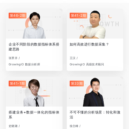
第46-2期
第41-2期
企业不同阶段的数据指标体系搭
如何高效进行数据采集？
建思路
张荠卉 /
王汉 /
GrowingIO 数据分析师
GrowingIO 高级技术顾问
第41-1期
第33期
搭建业务+数据一体化的指标体
不可不懂的分析场景：转化和激
系
活
史晓璐 /
徐主峰 /