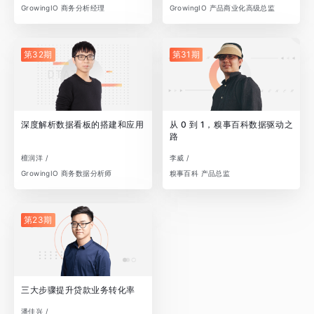
GrowingIO 商务分析经理
GrowingIO 产品商业化高级总监
第32期
第31期
深度解析数据看板的搭建和应用
从 0 到 1，糗事百科数据驱动之
路
檀润洋 /
李威 /
GrowingIO 商务数据分析师
糗事百科 产品总监
第23期
三大步骤提升贷款业务转化率
潘佳兴 /