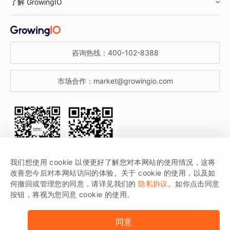
了解 GrowingIO
汽车行业
智能运营
增长干货
金融行业
获客分析
增长公开课
关于 GrowingIO
咨询热线：
400-102-8388
私有化部署
A/B 实验
增长博客
增长大会
市场合作：
market@growingio.com
渠道质量分析
产品使用文档
StartDT DAY
开发者文档
行业活动
SDK 文档
关注公众号
获取更多干货
我们想使用 cookie 以便更好了解您对本网站的使用情况，这将
场景指南
改善您今后对本网站访问的体验。关于 cookie 的使用，以及如
GrowingIO 是专注于数据智能分析与增长的品牌，核心平台为 GrowingIO
何撤回或管理您的同意，请详见我们的
隐私协议
。如你点击同意
按钮，将视为您同意 cookie 的使用。
分析云。
版权所有 © 北京易数科技有限公司
SDK相关说明
京ICP备15038330号
同意
京公网安备 11010502037228号
法律声明及隐私条款