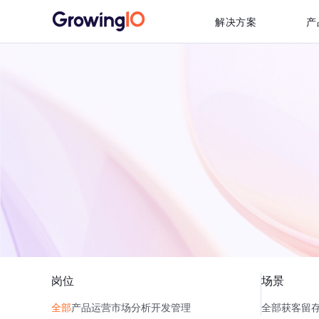
解决方案
产
岗位
场景
全部
产品
运营
市场
分析
开发
管理
全部
获客
留