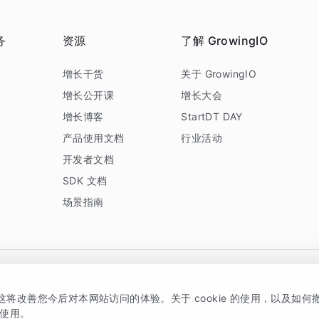
务
资源
了解 GrowingIO
务
增长干货
关于 GrowingIO
增长公开课
增长大会
增长博客
StartDT DAY
产品使用文档
行业活动
开发者文档
SDK 文档
场景指南
GrowingIO 是专注于数据智能分析与增长的品牌，核心平台为 GrowingIO 分析云
，这将改善您今后对本网站访问的体验。关于 cookie 的使用，以及如
5038330号
京公网安备 11010502037228号
的使用。