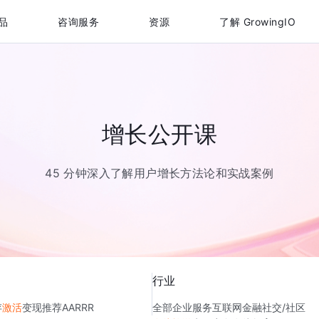
品
咨询服务
资源
了解 GrowingIO
增长公开课
45 分钟深入了解用户增长方法论和实战案例
行业
存
激活
变现
推荐
AARRR
全部
企业服务
互联网金融
社交/社区