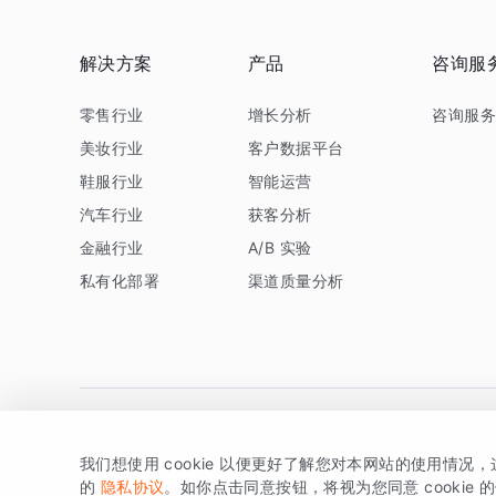
解决方案
产品
咨询服
零售行业
增长分析
咨询服
美妆行业
客户数据平台
鞋服行业
智能运营
汽车行业
获客分析
金融行业
A/B 实验
私有化部署
渠道质量分析
我们想使用 cookie 以便更好了解您对本网站的使用情况
版权所有 © 北京易数科技有限公司
SDK相关说明
京ICP备1
的
隐私协议
。如你点击同意按钮，将视为您同意 cookie 