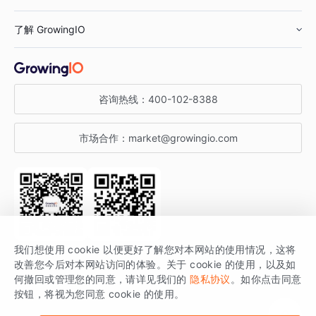
鞋服行业
客户数据平台
咨询服务
了解 GrowingIO
汽车行业
智能运营
增长干货
金融行业
获客分析
增长公开课
关于 GrowingIO
咨询热线：
400-102-8388
私有化部署
A/B 实验
增长博客
增长大会
市场合作：
market@growingio.com
渠道质量分析
产品使用文档
StartDT DAY
开发者文档
行业活动
SDK 文档
关注公众号
获取更多干货
我们想使用 cookie 以便更好了解您对本网站的使用情况，这将
场景指南
改善您今后对本网站访问的体验。关于 cookie 的使用，以及如
GrowingIO 是专注于数据智能分析与增长的品牌，核心平台为 GrowingIO
何撤回或管理您的同意，请详见我们的
隐私协议
。如你点击同意
按钮，将视为您同意 cookie 的使用。
分析云。