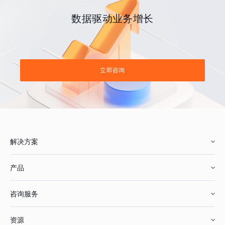
数据驱动业务增长
立即咨询
解决方案
产品
零售行业
咨询服务
美妆行业
增长分析
资源