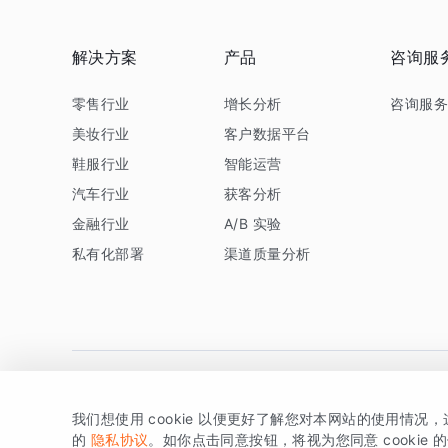
解决方案
产品
咨询服
零售行业
增长分析
咨询服
美妆行业
客户数据平台
鞋服行业
智能运营
汽车行业
获客分析
金融行业
A/B 实验
私有化部署
渠道质量分析
我们想使用 cookie 以便更好了解您对本网站的使用情况
版权所有 © 北京易数科技有限公司
SDK相关说明
京ICP备1
的
隐私协议
。如你点击同意按钮，将视为您同意 cookie 