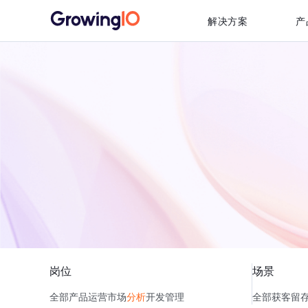
解决方案
产
岗位
场景
全部
产品
运营
市场
分析
开发
管理
全部
获客
留