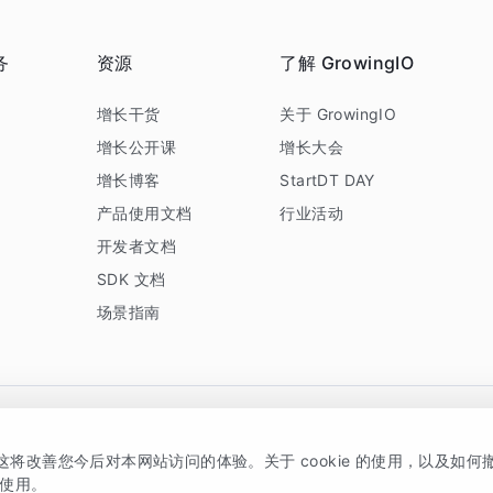
务
资源
了解 GrowingIO
务
增长干货
关于 GrowingIO
增长公开课
增长大会
增长博客
StartDT DAY
产品使用文档
行业活动
开发者文档
SDK 文档
场景指南
GrowingIO 是专注于数据智能分析与增长的品牌，核心平台为 GrowingIO 分析云
，这将改善您今后对本网站访问的体验。关于 cookie 的使用，以及如
5038330号
京公网安备 11010502037228号
的使用。