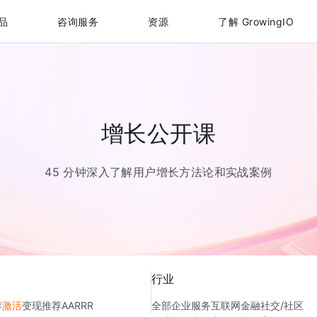
品
咨询服务
资源
了解 GrowingIO
增长公开课
45 分钟深入了解用户增长方法论和实战案例
行业
存
激活
变现
推荐
AARRR
全部
企业服务
互联网金融
社交/社区