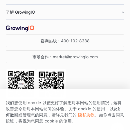
鞋服行业
客户数据平台
咨询服务
了解 GrowingIO
汽车行业
智能运营
增长干货
金融行业
获客分析
增长公开课
关于 GrowingIO
咨询热线：
400-102-8388
私有化部署
A/B 实验
增长博客
增长大会
市场合作：
market@growingio.com
渠道质量分析
产品使用文档
StartDT DAY
开发者文档
行业活动
SDK 文档
关注公众号
获取更多干货
我们想使用 cookie 以便更好了解您对本网站的使用情况，这将
场景指南
改善您今后对本网站访问的体验。关于 cookie 的使用，以及如
GrowingIO 是专注于数据智能分析与增长的品牌，核心平台为 GrowingIO
何撤回或管理您的同意，请详见我们的
隐私协议
。如你点击同意
按钮，将视为您同意 cookie 的使用。
分析云。