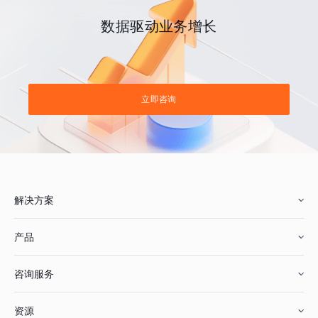
数据驱动业务增长
立即咨询
解决方案
产品
零售行业
咨询服务
美妆行业
增长分析
资源