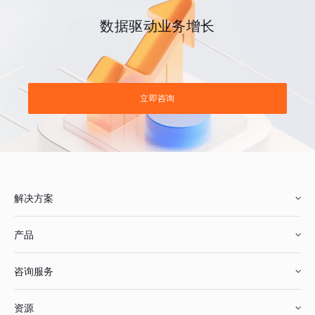
数据驱动业务增长
立即咨询
解决方案
产品
零售行业
咨询服务
美妆行业
增长分析
资源