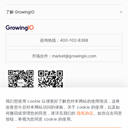
鞋服行业
客户数据平台
咨询服务
了解 GrowingIO
汽车行业
智能运营
增长干货
金融行业
获客分析
增长公开课
关于 GrowingIO
咨询热线：
400-102-8388
私有化部署
A/B 实验
增长博客
增长大会
市场合作：
market@growingio.com
渠道质量分析
产品使用文档
StartDT DAY
开发者文档
行业活动
SDK 文档
关注公众号
获取更多干货
我们想使用 cookie 以便更好了解您对本网站的使用情况，这将
场景指南
改善您今后对本网站访问的体验。关于 cookie 的使用，以及如
GrowingIO 是专注于数据智能分析与增长的品牌，核心平台为 GrowingIO
何撤回或管理您的同意，请详见我们的
隐私协议
。如你点击同意
按钮，将视为您同意 cookie 的使用。
分析云。