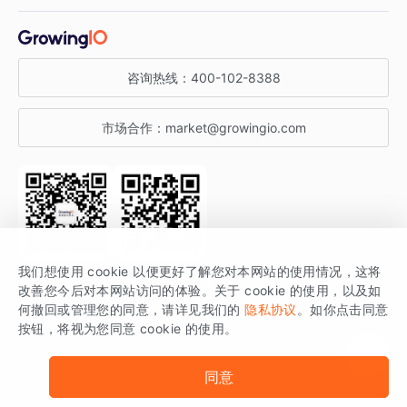
增长干货
金融行业
获客分析
增长公开课
关于 GrowingIO
咨询热线：
400-102-8388
私有化部署
A/B 实验
增长博客
增长大会
市场合作：
market@growingio.com
渠道质量分析
产品使用文档
StartDT DAY
开发者文档
行业活动
SDK 文档
关注公众号
获取更多干货
我们想使用 cookie 以便更好了解您对本网站的使用情况，这将
场景指南
改善您今后对本网站访问的体验。关于 cookie 的使用，以及如
GrowingIO 是专注于数据智能分析与增长的品牌，核心平台为 GrowingIO
何撤回或管理您的同意，请详见我们的
隐私协议
。如你点击同意
按钮，将视为您同意 cookie 的使用。
分析云。
版权所有 © 北京易数科技有限公司
SDK相关说明
京ICP备15038330号
同意
京公网安备 11010502037228号
法律声明及隐私条款