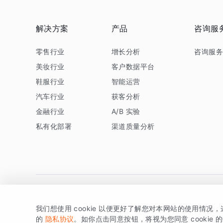
解决方案
产品
咨询服
零售行业
增长分析
咨询服
美妆行业
客户数据平台
鞋服行业
智能运营
汽车行业
获客分析
金融行业
A/B 实验
私有化部署
渠道质量分析
我们想使用 cookie 以便更好了解您对本网站的使用情况
版权所有 © 北京易数科技有限公司
SDK相关说明
京ICP备1
的
隐私协议
。如你点击同意按钮，将视为您同意 cookie 