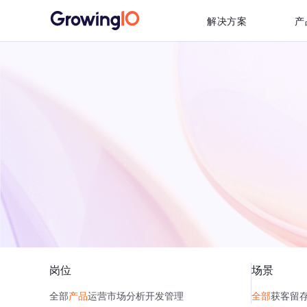
解决方案
产
岗位
场景
全部
产品
运营
市场
分析
开发
管理
全部
获客
留