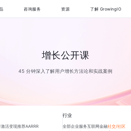
品
咨询服务
资源
了解 GrowingIO
增长公开课
45 分钟深入了解用户增长方法论和实战案例
行业
存
激活
变现
推荐
AARRR
全部
企业服务
互联网金融
社交/社区