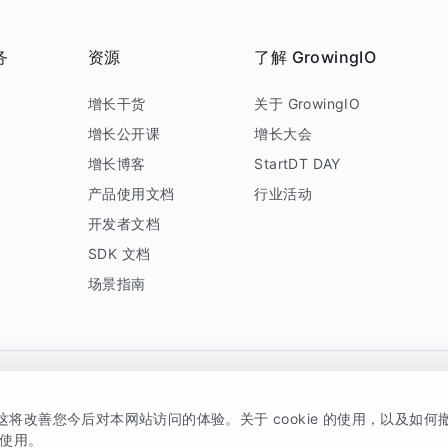
务
资源
了解 GrowingIO
务
增长干货
关于 GrowingIO
增长公开课
增长大会
增长博客
StartDT DAY
产品使用文档
行业活动
开发者文档
SDK 文档
场景指南
GrowingIO 是专注于数据智能分析与增长的品牌，核心平台为 GrowingIO 分析云
，这将改善您今后对本网站访问的体验。关于 cookie 的使用，以及如
5038330号
京公网安备 11010502037228号
的使用。