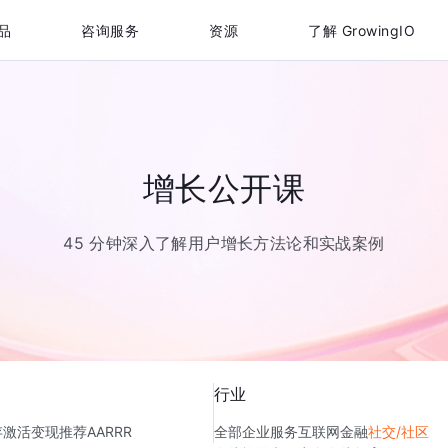
品
咨询服务
资源
了解 GrowingIO
增长公开课
45 分钟深入了解用户增长方法论和实战案例
行业
存
激活
变现
推荐
AARRR
全部
企业服务
互联网金融
社交/社区