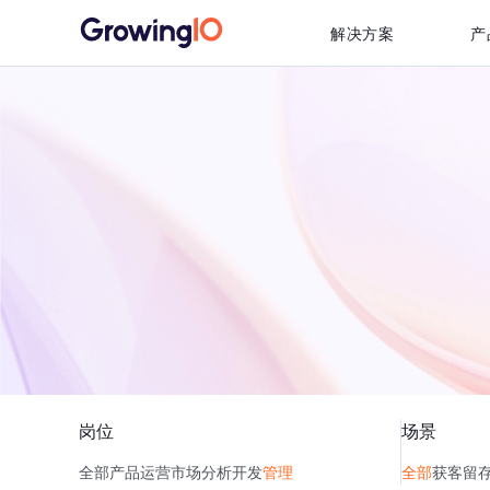
解决方案
产
岗位
场景
全部
产品
运营
市场
分析
开发
管理
全部
获客
留