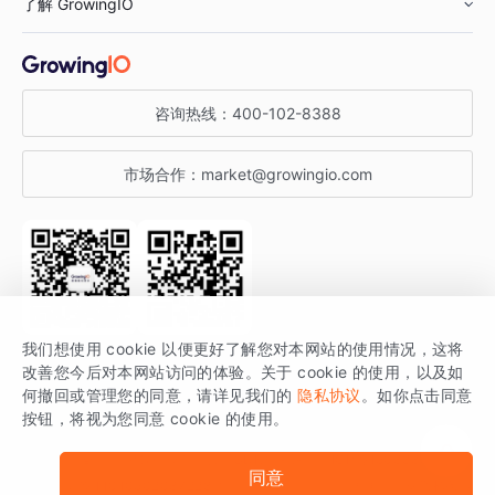
了解 GrowingIO
汽车行业
智能运营
增长干货
金融行业
获客分析
增长公开课
关于 GrowingIO
咨询热线：
400-102-8388
私有化部署
A/B 实验
增长博客
增长大会
市场合作：
market@growingio.com
渠道质量分析
产品使用文档
StartDT DAY
开发者文档
行业活动
SDK 文档
关注公众号
获取更多干货
我们想使用 cookie 以便更好了解您对本网站的使用情况，这将
场景指南
改善您今后对本网站访问的体验。关于 cookie 的使用，以及如
GrowingIO 是专注于数据智能分析与增长的品牌，核心平台为 GrowingIO
何撤回或管理您的同意，请详见我们的
隐私协议
。如你点击同意
按钮，将视为您同意 cookie 的使用。
分析云。
版权所有 © 北京易数科技有限公司
SDK相关说明
京ICP备15038330号
同意
京公网安备 11010502037228号
法律声明及隐私条款