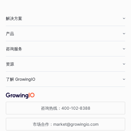
解决方案
产品
零售行业
咨询服务
美妆行业
增长分析
资源
鞋服行业
客户数据平台
咨询服务
了解 GrowingIO
汽车行业
智能运营
增长干货
金融行业
获客分析
增长公开课
关于 GrowingIO
咨询热线：
400-102-8388
私有化部署
A/B 实验
增长博客
增长大会
市场合作：
market@growingio.com
渠道质量分析
产品使用文档
StartDT DAY