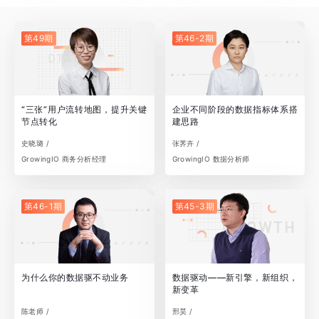
第49期
第46-2期
“三张”用户流转地图，提升关键
企业不同阶段的数据指标体系搭
节点转化
建思路
史晓璐 /
张荠卉 /
GrowingIO 商务分析经理
GrowingIO 数据分析师
第46-1期
第45-3期
为什么你的数据驱不动业务
数据驱动——新引擎，新组织，
新变革
陈老师 /
邢昊 /