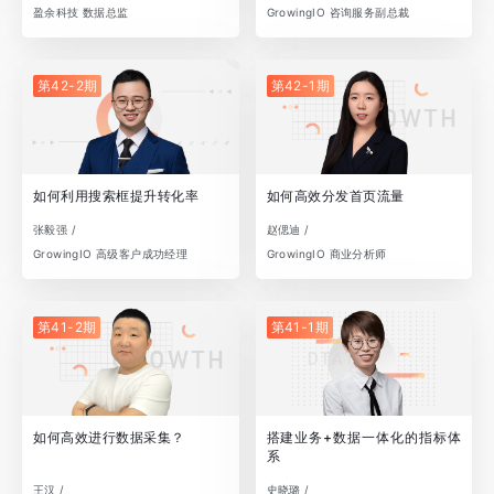
盈余科技 数据总监
GrowingIO 咨询服务副总裁
第42-2期
第42-1期
如何利用搜索框提升转化率
如何高效分发首页流量
张毅强 /
赵偲迪 /
GrowingIO 高级客户成功经理
GrowingIO 商业分析师
第41-2期
第41-1期
如何高效进行数据采集？
搭建业务+数据一体化的指标体
系
王汉 /
史晓璐 /