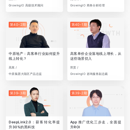
GrowingIO 高级技术顾问
GrowingIO 商务分析经理
第40-2期
第40-1期
中原地产：高客单行业如何提升
高客单价企业落地线上增长，从
线上转化？
这些场景切入
高嵩 /
邢昊 /
中原集团大陆区产品总监
GrowingIO 咨询服务副总裁
第39-3期
第39-2期
DeepLink2.0：获客转化率提
App 推广优化三步走，全面提
升30%的黑科技
升ROI