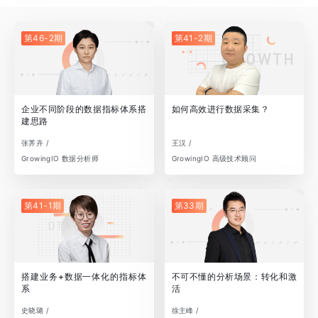
第46-2期
第41-2期
企业不同阶段的数据指标体系搭
如何高效进行数据采集？
建思路
张荠卉 /
王汉 /
GrowingIO 数据分析师
GrowingIO 高级技术顾问
第41-1期
第33期
搭建业务+数据一体化的指标体
不可不懂的分析场景：转化和激
系
活
史晓璐 /
徐主峰 /