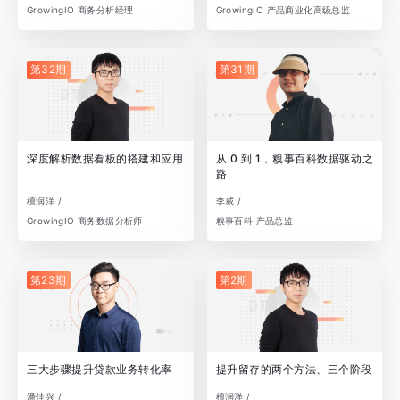
GrowingIO 商务分析经理
GrowingIO 产品商业化高级总监
第32期
第31期
深度解析数据看板的搭建和应用
从 0 到 1，糗事百科数据驱动之
路
檀润洋 /
李威 /
GrowingIO 商务数据分析师
糗事百科 产品总监
第23期
第2期
三大步骤提升贷款业务转化率
提升留存的两个方法、三个阶段
潘佳兴 /
檀润洋 /