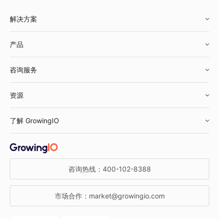
解决方案
产品
零售行业
咨询服务
美妆行业
增长分析
资源
鞋服行业
客户数据平台
咨询服务
了解 GrowingIO
汽车行业
智能运营
增长干货
金融行业
获客分析
增长公开课
关于 GrowingIO
咨询热线：
400-102-8388
私有化部署
A/B 实验
增长博客
增长大会
市场合作：
market@growingio.com
渠道质量分析
产品使用文档
StartDT DAY