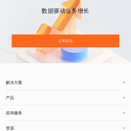
数据驱动业务增长
立即咨询
解决方案
产品
零售行业
咨询服务
美妆行业
增长分析
资源