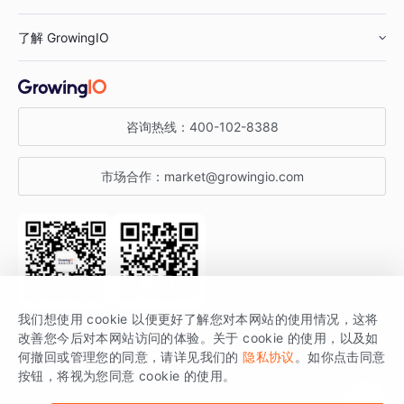
鞋服行业
客户数据平台
咨询服务
了解 GrowingIO
汽车行业
智能运营
增长干货
金融行业
获客分析
增长公开课
关于 GrowingIO
咨询热线：
400-102-8388
私有化部署
A/B 实验
增长博客
增长大会
市场合作：
market@growingio.com
渠道质量分析
产品使用文档
StartDT DAY
开发者文档
行业活动
SDK 文档
关注公众号
获取更多干货
我们想使用 cookie 以便更好了解您对本网站的使用情况，这将
场景指南
改善您今后对本网站访问的体验。关于 cookie 的使用，以及如
GrowingIO 是专注于数据智能分析与增长的品牌，核心平台为 GrowingIO
何撤回或管理您的同意，请详见我们的
隐私协议
。如你点击同意
按钮，将视为您同意 cookie 的使用。
分析云。