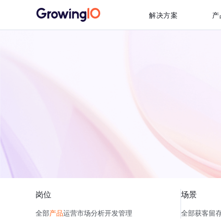
解决方案
产
岗位
场景
全部
产品
运营
市场
分析
开发
管理
全部
获客
留