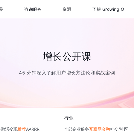
品
咨询服务
资源
了解 GrowingIO
增长公开课
45 分钟深入了解用户增长方法论和实战案例
行业
存
激活
变现
推荐
AARRR
全部
企业服务
互联网金融
社交/社区