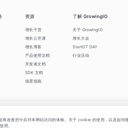
务
资源
了解 GrowingIO
务
增长干货
关于 GrowingIO
增长公开课
增长大会
增长博客
StartDT DAY
产品使用文档
行业活动
开发者文档
SDK 文档
场景指南
GrowingIO 是专注于数据智能分析与增长的品牌，核心平台为 GrowingIO 分析云
，这将改善您今后对本网站访问的体验。关于 cookie 的使用，以及如
5038330号
京公网安备 11010502037228号
的使用。