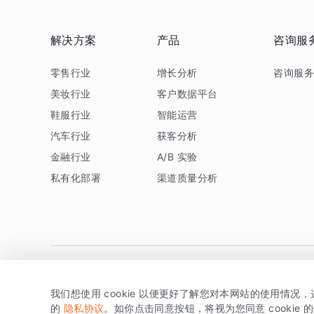
解决方案
产品
咨询服
零售行业
增长分析
咨询服
美妆行业
客户数据平台
鞋服行业
智能运营
汽车行业
获客分析
金融行业
A/B 实验
私有化部署
渠道质量分析
我们想使用 cookie 以便更好了解您对本网站的使用情况
版权所有 © 北京易数科技有限公司
SDK相关说明
京ICP备1
的
隐私协议
。如你点击同意按钮，将视为您同意 cookie 