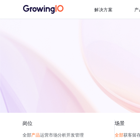
解决方案
产
岗位
场景
全部
产品
运营
市场
分析
开发
管理
全部
获客
留