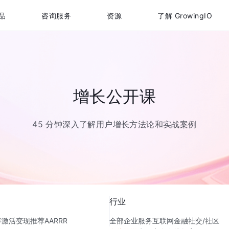
品
咨询服务
资源
了解 GrowingIO
增长公开课
45 分钟深入了解用户增长方法论和实战案例
行业
存
激活
变现
推荐
AARRR
全部
企业服务
互联网金融
社交/社区