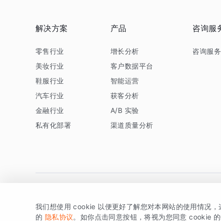
解决方案
产品
咨询服
零售行业
增长分析
咨询服
美妆行业
客户数据平台
鞋服行业
智能运营
汽车行业
获客分析
金融行业
A/B 实验
私有化部署
渠道质量分析
我们想使用 cookie 以便更好了解您对本网站的使用情况
版权所有 © 北京易数科技有限公司
SDK相关说明
京ICP备1
的
隐私协议
。如你点击同意按钮，将视为您同意 cookie 