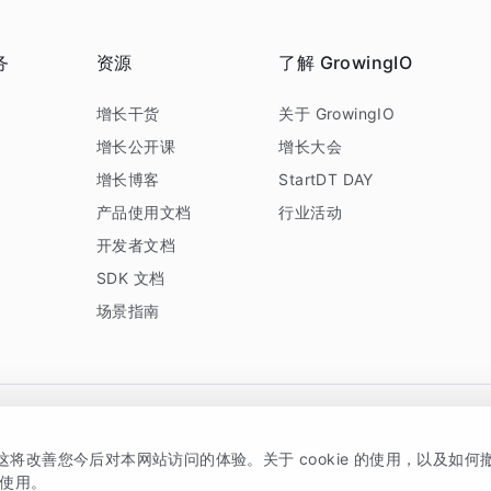
务
资源
了解 GrowingIO
务
增长干货
关于 GrowingIO
增长公开课
增长大会
增长博客
StartDT DAY
产品使用文档
行业活动
开发者文档
SDK 文档
场景指南
GrowingIO 是专注于数据智能分析与增长的品牌，核心平台为 GrowingIO 分析云
，这将改善您今后对本网站访问的体验。关于 cookie 的使用，以及如
5038330号
京公网安备 11010502037228号
的使用。