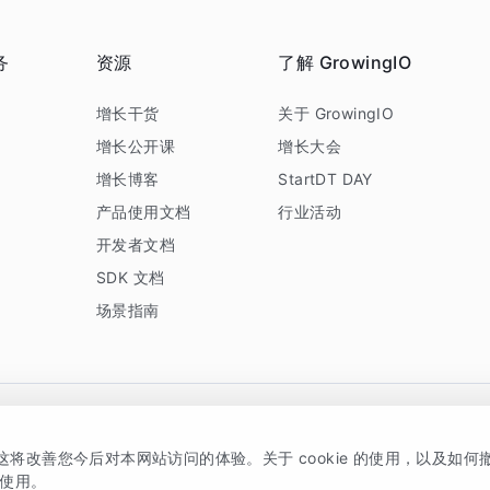
务
资源
了解 GrowingIO
务
增长干货
关于 GrowingIO
增长公开课
增长大会
增长博客
StartDT DAY
产品使用文档
行业活动
开发者文档
SDK 文档
场景指南
GrowingIO 是专注于数据智能分析与增长的品牌，核心平台为 GrowingIO 分析云
，这将改善您今后对本网站访问的体验。关于 cookie 的使用，以及如
5038330号
京公网安备 11010502037228号
的使用。