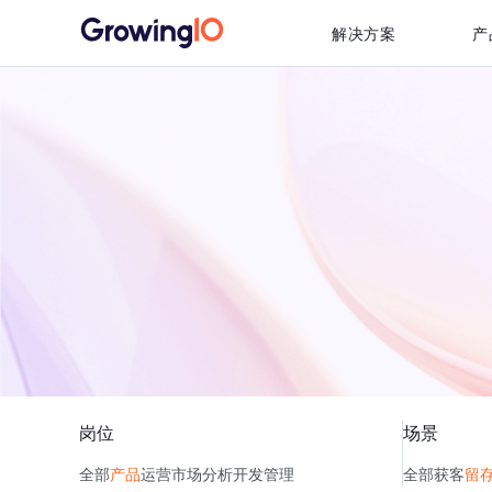
解决方案
产
岗位
场景
全部
产品
运营
市场
分析
开发
管理
全部
获客
留