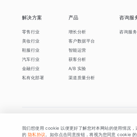
解决方案
产品
咨询服
零售行业
增长分析
咨询服
美妆行业
客户数据平台
鞋服行业
智能运营
汽车行业
获客分析
金融行业
A/B 实验
私有化部署
渠道质量分析
我们想使用 cookie 以便更好了解您对本网站的使用情况
版权所有 © 北京易数科技有限公司
SDK相关说明
京ICP备1
的
隐私协议
。如你点击同意按钮，将视为您同意 cookie 