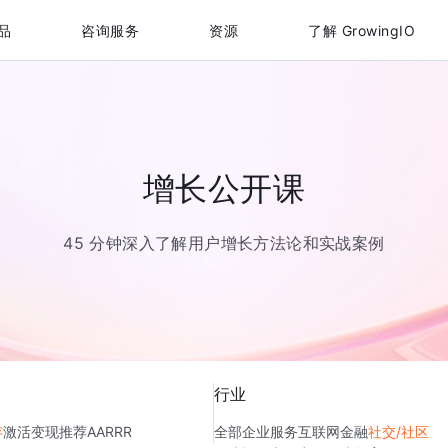
品
咨询服务
资源
了解 GrowingIO
增长公开课
45 分钟深入了解用户增长方法论和实战案例
行业
存
激活
变现
推荐
AARRR
全部
企业服务
互联网金融
社交/社区