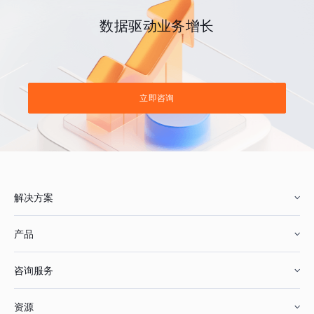
数据驱动业务增长
立即咨询
解决方案
产品
零售行业
咨询服务
美妆行业
增长分析
资源