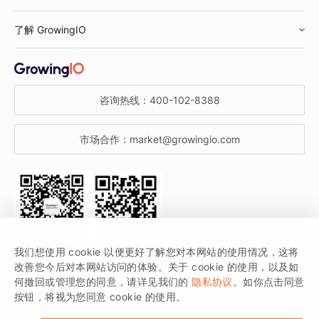
鞋服行业
客户数据平台
咨询服务
了解 GrowingIO
汽车行业
智能运营
增长干货
金融行业
获客分析
增长公开课
关于 GrowingIO
咨询热线：
400-102-8388
私有化部署
A/B 实验
增长博客
增长大会
市场合作：
market@growingio.com
渠道质量分析
产品使用文档
StartDT DAY
开发者文档
行业活动
SDK 文档
关注公众号
获取更多干货
我们想使用 cookie 以便更好了解您对本网站的使用情况，这将
场景指南
改善您今后对本网站访问的体验。关于 cookie 的使用，以及如
GrowingIO 是专注于数据智能分析与增长的品牌，核心平台为 GrowingIO
何撤回或管理您的同意，请详见我们的
隐私协议
。如你点击同意
按钮，将视为您同意 cookie 的使用。
分析云。