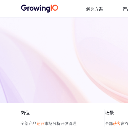
解决方案
产
岗位
场景
全部
产品
运营
市场
分析
开发
管理
全部
获客
留