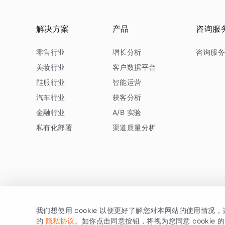
解决方案
产品
咨询服
零售行业
增长分析
咨询服
美妆行业
客户数据平台
鞋服行业
智能运营
汽车行业
获客分析
金融行业
A/B 实验
私有化部署
渠道质量分析
我们想使用 cookie 以便更好了解您对本网站的使用情况
版权所有 © 北京易数科技有限公司
SDK相关说明
京ICP备1
的
隐私协议
。如你点击同意按钮，将视为您同意 cookie 