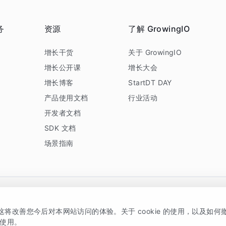
务
资源
了解 GrowingIO
务
增长干货
关于 GrowingIO
增长公开课
增长大会
增长博客
StartDT DAY
产品使用文档
行业活动
开发者文档
SDK 文档
场景指南
GrowingIO 是专注于数据智能分析与增长的品牌，核心平台为 GrowingIO 分析云
，这将改善您今后对本网站访问的体验。关于 cookie 的使用，以及如
5038330号
京公网安备 11010502037228号
的使用。