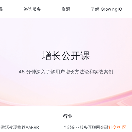
品
咨询服务
资源
了解 GrowingIO
增长公开课
45 分钟深入了解用户增长方法论和实战案例
行业
存
激活
变现
推荐
AARRR
全部
企业服务
互联网金融
社交/社区