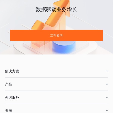
数据驱动业务增长
立即咨询
解决方案
产品
零售行业
咨询服务
美妆行业
增长分析
资源