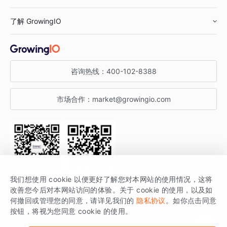
鞋服行业
客户数据平台
咨询服务
了解 GrowingIO
汽车行业
智能运营
增长干货
金融行业
获客分析
增长公开课
关于 GrowingIO
咨询热线：
400-102-8388
私有化部署
A/B 实验
增长博客
增长大会
市场合作：
market@growingio.com
渠道质量分析
产品使用文档
StartDT DAY
开发者文档
行业活动
SDK 文档
关注公众号
获取更多干货
我们想使用 cookie 以便更好了解您对本网站的使用情况，这将
场景指南
改善您今后对本网站访问的体验。关于 cookie 的使用，以及如
GrowingIO 是专注于数据智能分析与增长的品牌，核心平台为 GrowingIO
何撤回或管理您的同意，请详见我们的
隐私协议
。如你点击同意
按钮，将视为您同意 cookie 的使用。
分析云。