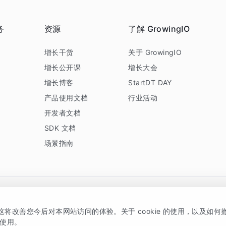
务
资源
了解 GrowingIO
务
增长干货
关于 GrowingIO
增长公开课
增长大会
增长博客
StartDT DAY
产品使用文档
行业活动
开发者文档
SDK 文档
场景指南
GrowingIO 是专注于数据智能分析与增长的品牌，核心平台为 GrowingIO 分析云
，这将改善您今后对本网站访问的体验。关于 cookie 的使用，以及如
5038330号
京公网安备 11010502037228号
的使用。