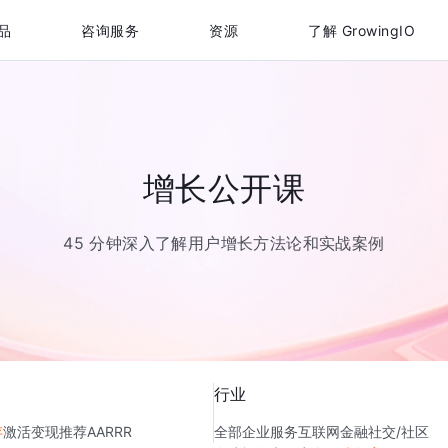
品
咨询服务
资源
了解 GrowingIO
增长公开课
45 分钟深入了解用户增长方法论和实战案例
行业
存
激活
变现
推荐
AARRR
全部
企业服务
互联网金融
社交/社区