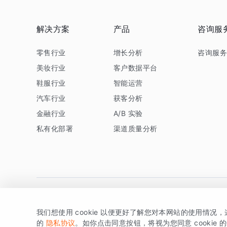
解决方案
产品
咨询服
零售行业
增长分析
咨询服
美妆行业
客户数据平台
鞋服行业
智能运营
汽车行业
获客分析
金融行业
A/B 实验
私有化部署
渠道质量分析
我们想使用 cookie 以便更好了解您对本网站的使用情况
版权所有 © 北京易数科技有限公司
SDK相关说明
京ICP备1
的
隐私协议
。如你点击同意按钮，将视为您同意 cookie 