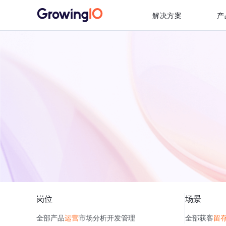
解决方案
产
岗位
场景
全部
产品
运营
市场
分析
开发
管理
全部
获客
留