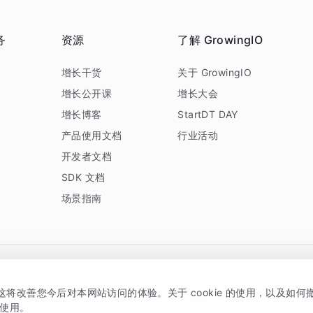
务
资源
了解 GrowingIO
务
增长干货
关于 GrowingIO
增长公开课
增长大会
增长博客
StartDT DAY
产品使用文档
行业活动
开发者文档
SDK 文档
场景指南
GrowingIO 是专注于数据智能分析与增长的品牌，核心平台为 GrowingIO 分析云
，这将改善您今后对本网站访问的体验。关于 cookie 的使用，以及如
5038330号
京公网安备 11010502037228号
的使用。