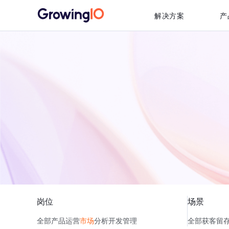
解决方案
产
岗位
场景
全部
产品
运营
市场
分析
开发
管理
全部
获客
留