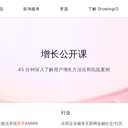
品
咨询服务
资源
了解 GrowingIO
增长公开课
45 分钟深入了解用户增长方法论和实战案例
行业
存
激活
变现
推荐
AARRR
全部
企业服务
互联网金融
社交/社区