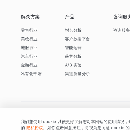
解决方案
产品
咨询服
零售行业
增长分析
咨询服
美妆行业
客户数据平台
鞋服行业
智能运营
汽车行业
获客分析
金融行业
A/B 实验
私有化部署
渠道质量分析
我们想使用 cookie 以便更好了解您对本网站的使用情况
版权所有 © 北京易数科技有限公司
SDK相关说明
京ICP备1
的
隐私协议
。如你点击同意按钮，将视为您同意 cookie 