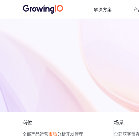
解决方案
产
岗位
场景
全部
产品
运营
市场
分析
开发
管理
全部
获客
留