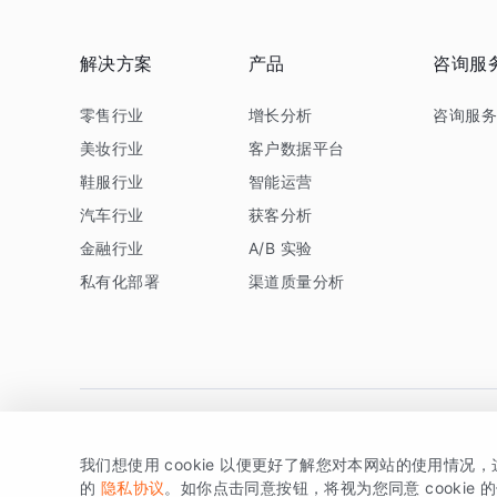
解决方案
产品
咨询服
零售行业
增长分析
咨询服
美妆行业
客户数据平台
鞋服行业
智能运营
汽车行业
获客分析
金融行业
A/B 实验
私有化部署
渠道质量分析
我们想使用 cookie 以便更好了解您对本网站的使用情况
版权所有 © 北京易数科技有限公司
SDK相关说明
京ICP备1
的
隐私协议
。如你点击同意按钮，将视为您同意 cookie 