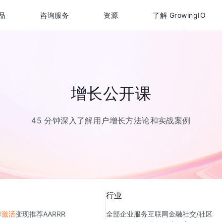
品
咨询服务
资源
了解 GrowingIO
增长公开课
45 分钟深入了解用户增长方法论和实战案例
行业
存
激活
变现
推荐
AARRR
全部
企业服务
互联网金融
社交/社区