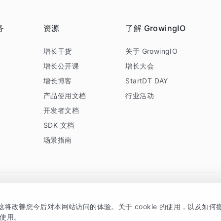
务
资源
了解 GrowingIO
务
增长干货
关于 GrowingIO
增长公开课
增长大会
增长博客
StartDT DAY
产品使用文档
行业活动
开发者文档
SDK 文档
场景指南
GrowingIO 是专注于数据智能分析与增长的品牌，核心平台为 GrowingIO 分析云
，这将改善您今后对本网站访问的体验。关于 cookie 的使用，以及如
5038330号
京公网安备 11010502037228号
的使用。