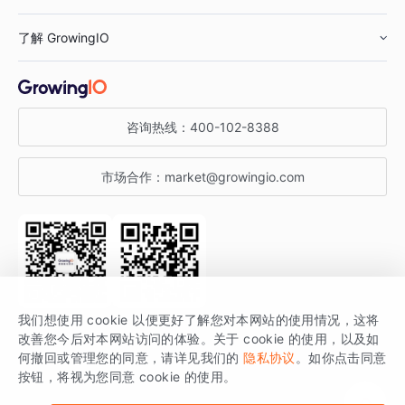
鞋服行业
客户数据平台
咨询服务
了解 GrowingIO
汽车行业
智能运营
增长干货
金融行业
获客分析
增长公开课
关于 GrowingIO
咨询热线：
400-102-8388
私有化部署
A/B 实验
增长博客
增长大会
市场合作：
market@growingio.com
渠道质量分析
产品使用文档
StartDT DAY
开发者文档
行业活动
SDK 文档
关注公众号
获取更多干货
我们想使用 cookie 以便更好了解您对本网站的使用情况，这将
场景指南
改善您今后对本网站访问的体验。关于 cookie 的使用，以及如
GrowingIO 是专注于数据智能分析与增长的品牌，核心平台为 GrowingIO
何撤回或管理您的同意，请详见我们的
隐私协议
。如你点击同意
按钮，将视为您同意 cookie 的使用。
分析云。