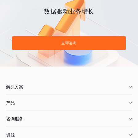
数据驱动业务增长
立即咨询
解决方案
产品
零售行业
咨询服务
美妆行业
增长分析
资源