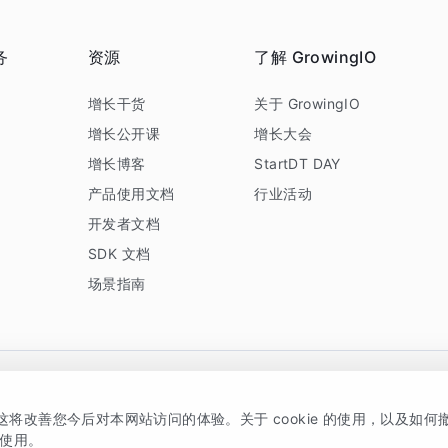
务
资源
了解 GrowingIO
务
增长干货
关于 GrowingIO
增长公开课
增长大会
增长博客
StartDT DAY
产品使用文档
行业活动
开发者文档
SDK 文档
场景指南
GrowingIO 是专注于数据智能分析与增长的品牌，核心平台为 GrowingIO 分析云
，这将改善您今后对本网站访问的体验。关于 cookie 的使用，以及如
5038330号
京公网安备 11010502037228号
的使用。