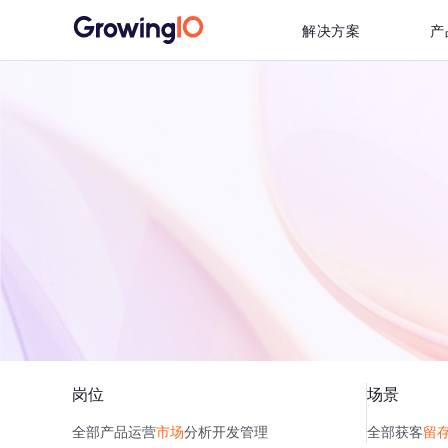
解决方案
产
岗位
场景
全部
产品
运营
市场
分析
开发
管理
全部
获客
留