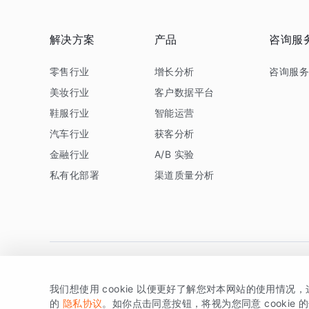
解决方案
产品
咨询服
零售行业
增长分析
咨询服
美妆行业
客户数据平台
鞋服行业
智能运营
汽车行业
获客分析
金融行业
A/B 实验
私有化部署
渠道质量分析
我们想使用 cookie 以便更好了解您对本网站的使用情况
版权所有 © 北京易数科技有限公司
SDK相关说明
京ICP备1
的
隐私协议
。如你点击同意按钮，将视为您同意 cookie 