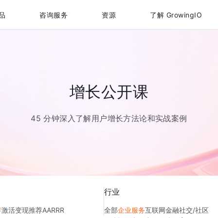
品
咨询服务
资源
了解 GrowingIO
增长公开课
45 分钟深入了解用户增长方法论和实战案例
行业
存
激活
变现
推荐
AARRR
全部
企业服务
互联网金融
社交/社区