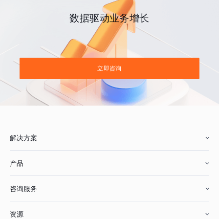
数据驱动业务增长
立即咨询
解决方案
产品
零售行业
咨询服务
美妆行业
增长分析
资源