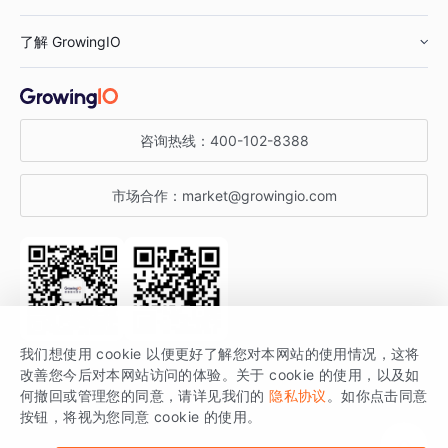
鞋服行业
客户数据平台
咨询服务
了解 GrowingIO
汽车行业
智能运营
增长干货
金融行业
获客分析
增长公开课
关于 GrowingIO
咨询热线：
400-102-8388
私有化部署
A/B 实验
增长博客
增长大会
市场合作：
market@growingio.com
渠道质量分析
产品使用文档
StartDT DAY
开发者文档
行业活动
SDK 文档
关注公众号
获取更多干货
我们想使用 cookie 以便更好了解您对本网站的使用情况，这将
场景指南
改善您今后对本网站访问的体验。关于 cookie 的使用，以及如
GrowingIO 是专注于数据智能分析与增长的品牌，核心平台为 GrowingIO
何撤回或管理您的同意，请详见我们的
隐私协议
。如你点击同意
按钮，将视为您同意 cookie 的使用。
分析云。