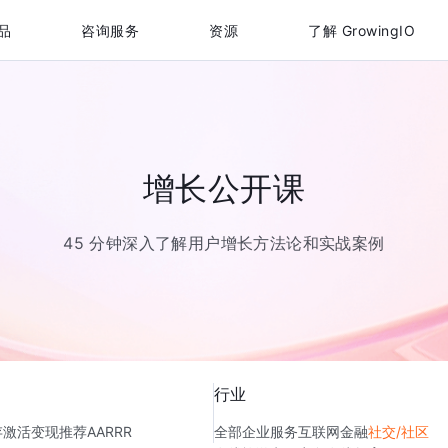
品
咨询服务
资源
了解 GrowingIO
增长公开课
45 分钟深入了解用户增长方法论和实战案例
行业
存
激活
变现
推荐
AARRR
全部
企业服务
互联网金融
社交/社区