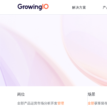
解决方案
产
岗位
场景
全部
产品
运营
市场
分析
开发
管理
全部
获客
留